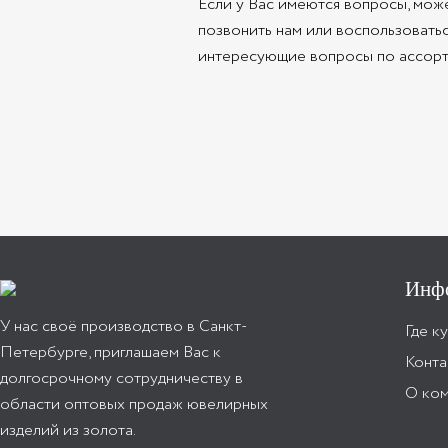
Если у Вас имеются вопросы, мож
позвонить нам или воспользовать
интересующие вопросы по ассорти
Инф
У нас своё производство в Санкт-
Где к
Петербурге, приглашаем Вас к
Конта
долгосрочному сотрудничеству в
О ко
области оптовых продаж ювелирных
изделий из золота.