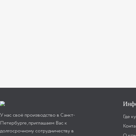
Инф
У нас своё производство в Санкт-
Где к
Петербурге, приглашаем Вас к
Конта
долгосрочному сотрудничеству в
О ко