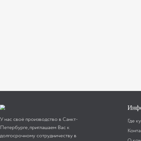
Инф
У нас своё производство в Санкт-
Где к
Петербурге, приглашаем Вас к
Конта
долгосрочному сотрудничеству в
О ко