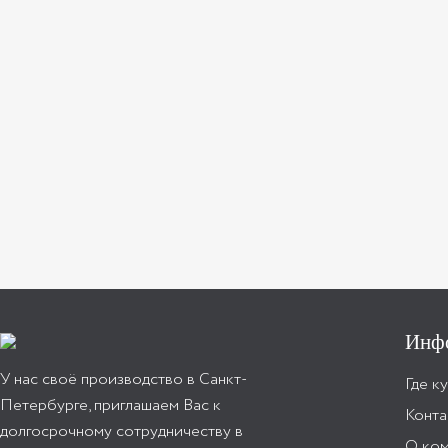
Инф
У нас своё производство в Санкт-
Где к
Петербурге, приглашаем Вас к
Конта
долгосрочному сотрудничеству в
О ко