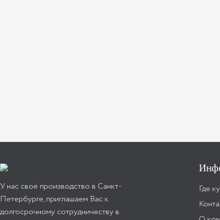
Инф
У нас своё производство в Санкт-
Где к
Петербурге, приглашаем Вас к
Конта
долгосрочному сотрудничеству в
О ко