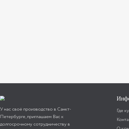
Инф
У нас своё производство в Санкт-
Где к
Петербурге, приглашаем Вас к
Конта
долгосрочному сотрудничеству в
О ко